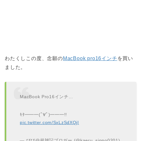
わたくしこの度、念願の
MacBook pro16インチ
を買い
ました。
MacBook Pro16インチ…
ｷﾀ━━━(ﾟ∀ﾟ)━━━!!
pic.twitter.com/SxLzSdXQjI
— びび@超雑記ブロガー (@kaeru_sippo0201)