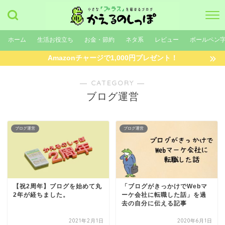
ホーム
生活お役立ち
お金・節約
ネタ系
レビュー
ボールペン
Amazonチャージで1,000円プレゼント！
― CATEGORY ―
ブログ運営
ブログ運営
ブログ運営
【祝2周年】ブログを始めて丸
「ブログがきっかけでWebマ
2年が経ちました。
ーケ会社に転職した話」を過
去の自分に伝える記事
2021年2月1日
2020年6月1日