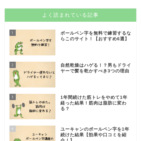
よく読まれている記事
1
ボールペン字を無料で練習するな
らこのサイト！【おすすめ6選】
2
自然乾燥はハゲる！？男もドライ
ヤーで髪を乾かすべき3つの理由
3
1年間続けた筋トレをやめて1年
経った結果！筋肉は脂肪に変わ
る？
4
ユーキャンのボールペン字を1年
続けた結果【効果や口コミを紹
介！】