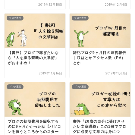
2019年12月18日
2019年12月4日
ブログ運営
ブログ運営
【書評】ブログで稼ぎたいな
雑記ブログ9ヶ月目の運営報告
ら『人を操る禁断の文章術』
｜収益とかアクセス数（PV）
がおすすめ！
とか
2019年11月16日
2019年11月3日
ブログ運営
ブログ運営
ブログの初期費用を回収する
書評『20歳の自分に受けさせ
のに9ヶ月かかった話【パソコ
たい文章講義』この1冊でブロ
ンを買うところからのスター
グに必要な文章力は身につ