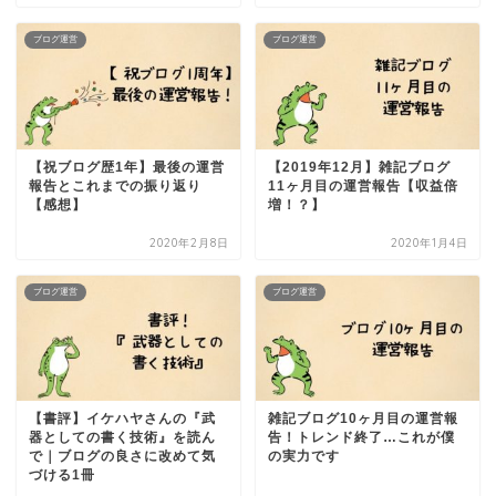
ブログ運営
ブログ運営
【祝ブログ歴1年】最後の運営
【2019年12月】雑記ブログ
報告とこれまでの振り返り
11ヶ月目の運営報告【収益倍
【感想】
増！？】
2020年2月8日
2020年1月4日
ブログ運営
ブログ運営
【書評】イケハヤさんの『武
雑記ブログ10ヶ月目の運営報
器としての書く技術』を読ん
告！トレンド終了…これが僕
で｜ブログの良さに改めて気
の実力です
づける1冊