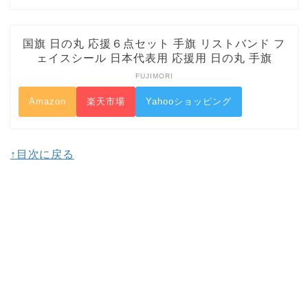
国旗 日の丸 応援６点セット 手旗 リストバンド フ
ェイスシール 日本代表用 応援用 日の丸 手旗
FUJIMORI
Amazon
楽天市場
Yahooショッピング
↑目次に戻る