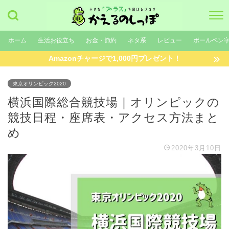
ホーム
生活お役立ち
お金・節約
ネタ系
レビュー
ボールペン
Amazonチャージで1,000円プレゼント！
東京オリンピック2020
横浜国際総合競技場｜オリンピックの
競技日程・座席表・アクセス方法まと
め
2020年3月10日