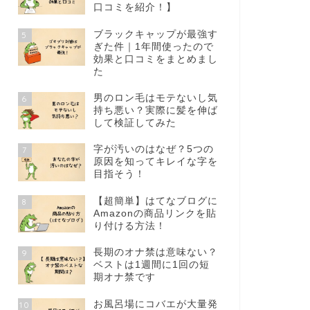
口コミを紹介！】
ブラックキャップが最強す
5
ぎた件｜1年間使ったので
効果と口コミをまとめまし
た
男のロン毛はモテないし気
6
持ち悪い？実際に髪を伸ば
して検証してみた
字が汚いのはなぜ？5つの
7
原因を知ってキレイな字を
目指そう！
【超簡単】はてなブログに
8
Amazonの商品リンクを貼
り付ける方法！
長期のオナ禁は意味ない？
9
ベストは1週間に1回の短
期オナ禁です
お風呂場にコバエが大量発
10