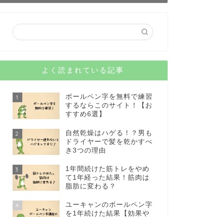
よく読まれている記事
ボールペン字を無料で練習
1
するならこのサイト！【お
すすめ6選】
自然乾燥はハゲる！？男も
2
ドライヤーで髪を乾かすべ
き3つの理由
1年間続けた筋トレをやめ
3
て1年経った結果！筋肉は
脂肪に変わる？
ユーキャンのボールペン字
4
を1年続けた結果【効果や