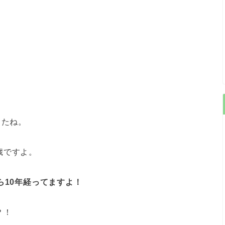
」
したね。
歳ですよ。
ら10年経ってますよ！
？！