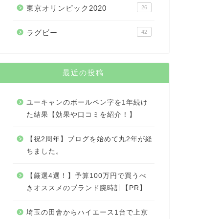
東京オリンピック2020
26
ラグビー
42
最近の投稿
ユーキャンのボールペン字を1年続け
た結果【効果や口コミを紹介！】
【祝2周年】ブログを始めて丸2年が経
ちました。
【厳選4選！】予算100万円で買うべ
きオススメのブランド腕時計【PR】
埼玉の田舎からハイエース1台で上京