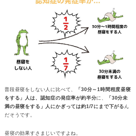
普段昼寝をしない人に比べて、
「30分～1時間程度昼寝
をする」人は、
認知症の発症率が
約半分
に、
「30分未
満の昼寝をする」人にかぎっては約1/7にまで下がる
ん
だそうです。
昼寝の効果すさまじいですよね。