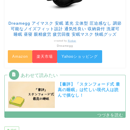
Dreamegg アイマスク 安眠 遮光 立体型 圧迫感なし 調節
可能なノイズフィット設計 通気性良い 収納袋付 洗濯可
睡眠 昼寝 眼精疲労 疲労回復 安眠マスク 快眠グッズ
created by
Rinker
Dreamegg
Amazon
楽天市場
Yahooショッピング
【書評】「スタンフォード式 最
高の睡眠」は忙しい現代人は読
んで損なし！