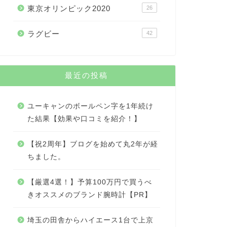
東京オリンピック2020
26
ラグビー
42
最近の投稿
ユーキャンのボールペン字を1年続け
た結果【効果や口コミを紹介！】
【祝2周年】ブログを始めて丸2年が経
ちました。
【厳選4選！】予算100万円で買うべ
きオススメのブランド腕時計【PR】
埼玉の田舎からハイエース1台で上京