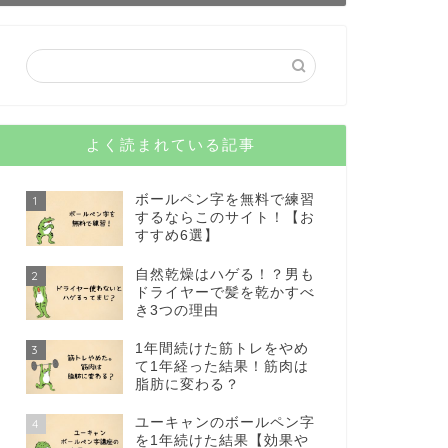
よく読まれている記事
ボールペン字を無料で練習
1
するならこのサイト！【お
すすめ6選】
自然乾燥はハゲる！？男も
2
ドライヤーで髪を乾かすべ
き3つの理由
1年間続けた筋トレをやめ
3
て1年経った結果！筋肉は
脂肪に変わる？
ユーキャンのボールペン字
4
を1年続けた結果【効果や