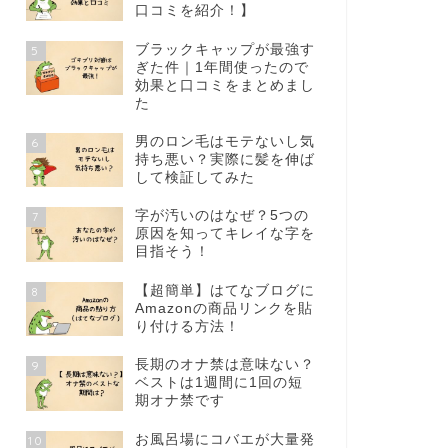
口コミを紹介！】
ブラックキャップが最強す
5
ぎた件｜1年間使ったので
効果と口コミをまとめまし
た
男のロン毛はモテないし気
6
持ち悪い？実際に髪を伸ば
して検証してみた
字が汚いのはなぜ？5つの
7
原因を知ってキレイな字を
目指そう！
【超簡単】はてなブログに
8
Amazonの商品リンクを貼
り付ける方法！
長期のオナ禁は意味ない？
9
ベストは1週間に1回の短
期オナ禁です
お風呂場にコバエが大量発
10