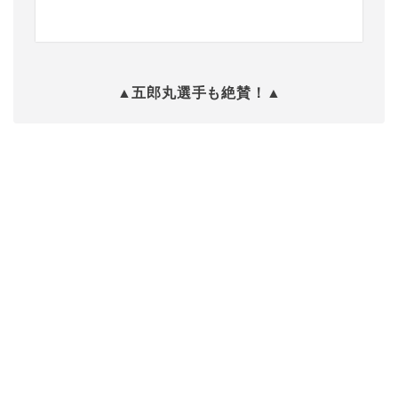
▲五郎丸選手も絶賛！▲