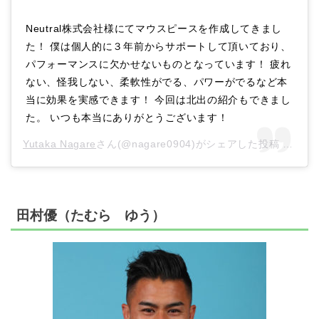
Neutral株式会社様にてマウスピースを作成してきまし
た！ 僕は個人的に３年前からサポートして頂いており、
パフォーマンスに欠かせないものとなっています！ 疲れ
ない、怪我しない、柔軟性がでる、パワーがでるなど本
当に効果を実感できます！ 今回は北出の紹介もできまし
た。 いつも本当にありがとうございます！
Yutaka Nagare
さん(@nagare0904)がシェアした投稿 –
201
田村優（たむら ゆう）