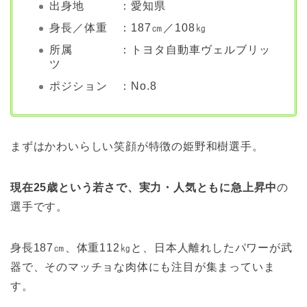
出身地 ：愛知県
身長／体重 ：187㎝／108㎏
所属 ：トヨタ自動車ヴェルブリッ
ツ
ポジション ：No.8
まずはかわいらしい笑顔が特徴の姫野和樹選手。
現在25歳という若さで、実力・人気ともに急上昇中
の
選手です。
身長187㎝、体重112㎏と、日本人離れしたパワーが武
器で、そのマッチョな肉体にも注目が集まっていま
す。