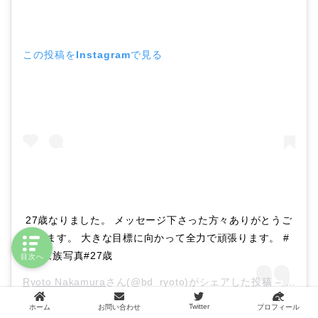
この投稿をInstagramで見る
27歳なりました。 メッセージ下さった方々ありがとうご
ざいます。 大きな目標に向かって全力で頑張ります。 #
初#家族写真#27歳
目次へ
Ryoto Nakamura
さん(@bd_ryoto)がシェアした投稿 –
2018
Twitter
ホーム
お問い合わせ
プロフィール