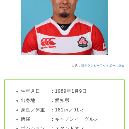
出典：
日本ラグビーフットボール協会
生年月日 ：1989年1月9日
出身地 ：愛知県
身長／体重 ：181㎝／91㎏
所属 ：キャノンイーグルス
ポジション ：スタンドオフ