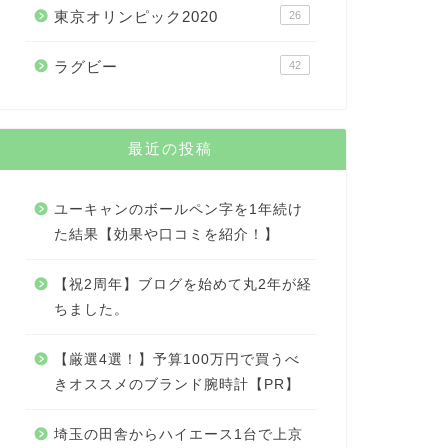
東京オリンピック2020
26
ラグビー
42
最近の投稿
ユーキャンのボールペン字を1年続け
た結果【効果や口コミを紹介！】
【祝2周年】ブログを始めて丸2年が経
ちました。
【厳選4選！】予算100万円で買うべ
きオススメのブランド腕時計【PR】
埼玉の田舎からハイエース1台で上京