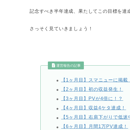
記念すべき半年達成、果たしてこの目標を達
さっそく見ていきましょう！
運営報告の記事
【1ヶ月目】スマニューに掲載
【2ヶ月目】初の収益発生！
【3ヶ月目】PVが4倍に！？
【4ヶ月目】収益4ケタ達成！
【5ヶ月目】右肩下がりで低迷
【6ヶ月目】月間1万PV達成！