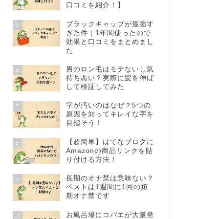
口コミを紹介！】
ブラックキャップが最強す
5
ぎた件｜1年間使ったので
効果と口コミをまとめまし
た
男のロン毛はモテないし気
6
持ち悪い？実際に髪を伸ば
して検証してみた
字が汚いのはなぜ？5つの
7
原因を知ってキレイな字を
目指そう！
【超簡単】はてなブログに
8
Amazonの商品リンクを貼
り付ける方法！
長期のオナ禁は意味ない？
9
ベストは1週間に1回の短
期オナ禁です
お風呂場にコバエが大量発
10