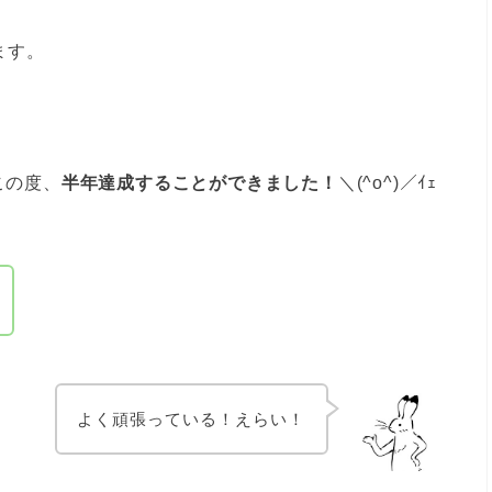
ます。
この度、
半年達成することができました！
＼(^o^)／ｲｪ
よく頑張っている！えらい！