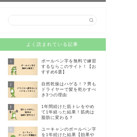
よく読まれている記事
ボールペン字を無料で練習
1
するならこのサイト！【お
すすめ6選】
自然乾燥はハゲる！？男も
2
ドライヤーで髪を乾かすべ
き3つの理由
1年間続けた筋トレをやめ
3
て1年経った結果！筋肉は
脂肪に変わる？
ユーキャンのボールペン字
4
を1年続けた結果【効果や